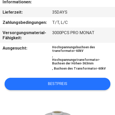
Informationen:
TRETEN
Lieferzeit:
35DAYS
SIE
Zahlungsbedingungen:
T/T, L/C
MIT
Versorgungsmaterial-
3000PCS PRO MONAT
UNS
Fähigkeit:
IN
Ausgesucht:
Hochspannungsbuchsen des
transformator-60kV
VERBINDUNG
,
Hochspannungstransformator-
Buchsen der Höhen-363mm
,
Buchsen des Transformator-60kV
NACHRICHTEN
BESTPREIS
SITEMAP
PRIVACY
POLICY