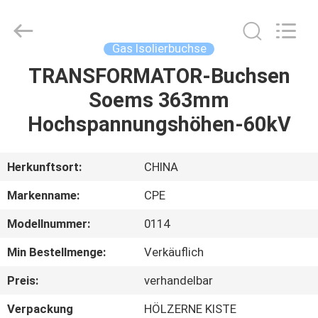
Changsha
Power
Electric
Co.,Ltd..
All
Gas Isolierbuchse
Rights
Reserved.
TRANSFORMATOR-Buchsen
HAUS
Soems 363mm
PRODUKTE
Hochspannungshöhen-60kV
ÜBER
Herkunftsort:
CHINA
UNS
Markenname:
CPE
Modellnummer:
0114
FABRIK-
Min Bestellmenge:
Verkäuflich
AUSFLUG
Preis:
verhandelbar
QUALITÄTSKONTROLLE
Verpackung
HÖLZERNE KISTE